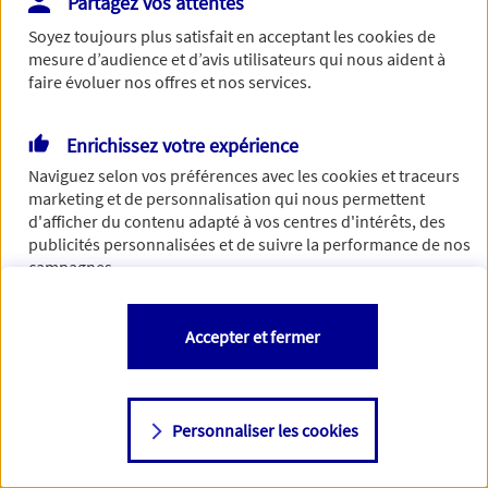
Partagez vos attentes
Vous disposez de droits sur les informations vous concernant. Pour
Soyez toujours plus satisfait en acceptant les
cookies
de
plus d’informations,
cliquez ici
.
mesure d’audience et d’avis utilisateurs qui nous aident à
faire évoluer nos offres et nos services.
Enrichissez votre expérience
Naviguez selon vos préférences avec les
cookies et traceurs
marketing et de personnalisation qui nous permettent
d'afficher du contenu adapté à vos centres d'intérêts, des
publicités personnalisées et de suivre la performance de nos
campagnes.
Vous êtes libre de les accepter, de les refuser comme de
Accepter et fermer
changer d'avis à tout moment en allant sur
"Paramétrer mes
cookies
"
Personnaliser les cookies
Consulter notre politique de
cookies
Étape suivante