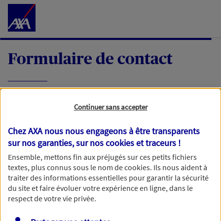
Accéder au Contenu
Formulaire de contact
Expliquez-nous en quelques mots votre
Continuer sans accepter
demande, nous vous répondrons dans les
meilleurs délais par mail ou par téléphone.
Chez AXA nous nous engageons à être transparents
sur nos garanties, sur nos
cookies et traceurs
!
Votre message :
Ensemble, mettons fin aux préjugés sur ces petits fichiers
textes, plus connus sous le nom de
cookies
. Ils nous aident à
traiter des informations essentielles pour garantir la sécurité
du site et faire évoluer votre expérience en ligne, dans le
respect de votre vie privée.