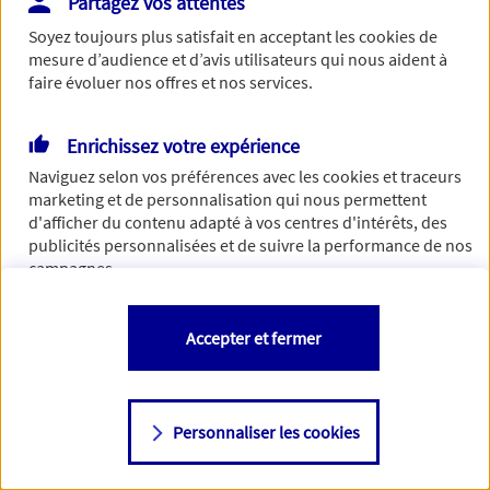
Partagez vos attentes
Vous disposez de droits sur les informations vous concernant. Pour
Soyez toujours plus satisfait en acceptant les
cookies
de
plus d’informations,
cliquez ici
.
mesure d’audience et d’avis utilisateurs qui nous aident à
faire évoluer nos offres et nos services.
Enrichissez votre expérience
Naviguez selon vos préférences avec les
cookies et traceurs
marketing et de personnalisation qui nous permettent
d'afficher du contenu adapté à vos centres d'intérêts, des
publicités personnalisées et de suivre la performance de nos
campagnes.
Vous êtes libre de les accepter, de les refuser comme de
Accepter et fermer
changer d'avis à tout moment en allant sur
"Paramétrer mes
cookies
"
Personnaliser les cookies
Consulter notre politique de
cookies
Étape suivante