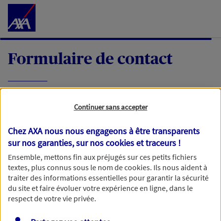
Accéder au Contenu
Formulaire de contact
Expliquez-nous en quelques mots votre
Continuer sans accepter
demande, nous vous répondrons dans les
meilleurs délais par mail ou par téléphone.
Chez AXA nous nous engageons à être transparents
sur nos garanties, sur nos
cookies et traceurs
!
Votre message :
Ensemble, mettons fin aux préjugés sur ces petits fichiers
textes, plus connus sous le nom de
cookies
. Ils nous aident à
traiter des informations essentielles pour garantir la sécurité
du site et faire évoluer votre expérience en ligne, dans le
respect de votre vie privée.