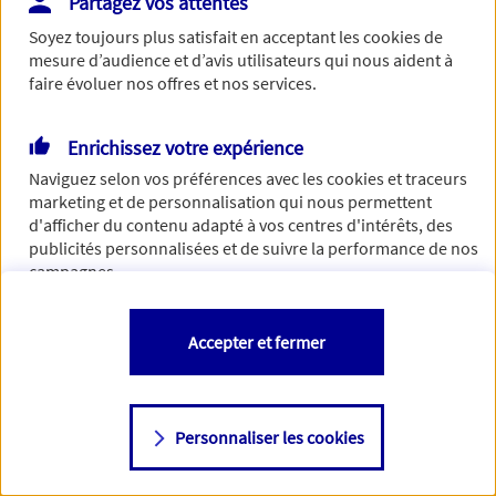
Partagez vos attentes
Vous disposez de droits sur les informations vous concernant. Pour
Soyez toujours plus satisfait en acceptant les
cookies
de
plus d’informations,
cliquez ici
.
mesure d’audience et d’avis utilisateurs qui nous aident à
faire évoluer nos offres et nos services.
Enrichissez votre expérience
Naviguez selon vos préférences avec les
cookies et traceurs
marketing et de personnalisation qui nous permettent
d'afficher du contenu adapté à vos centres d'intérêts, des
publicités personnalisées et de suivre la performance de nos
campagnes.
Vous êtes libre de les accepter, de les refuser comme de
Accepter et fermer
changer d'avis à tout moment en allant sur
"Paramétrer mes
cookies
"
Personnaliser les cookies
Consulter notre politique de
cookies
Étape suivante