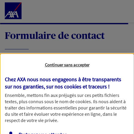
Accéder au Contenu
Formulaire de contact
Expliquez-nous en quelques mots votre
Continuer sans accepter
demande, nous vous répondrons dans les
meilleurs délais par mail ou par téléphone.
Chez AXA nous nous engageons à être transparents
sur nos garanties, sur nos
cookies et traceurs
!
Votre message :
Ensemble, mettons fin aux préjugés sur ces petits fichiers
textes, plus connus sous le nom de
cookies
. Ils nous aident à
traiter des informations essentielles pour garantir la sécurité
du site et faire évoluer votre expérience en ligne, dans le
respect de votre vie privée.