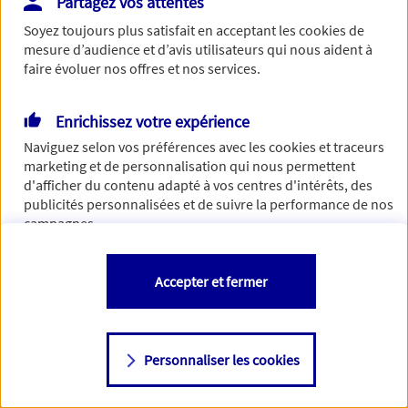
Partagez vos attentes
Vous disposez de droits sur les informations vous concernant. Pour
Soyez toujours plus satisfait en acceptant les
cookies
de
plus d’informations,
cliquez ici
.
mesure d’audience et d’avis utilisateurs qui nous aident à
faire évoluer nos offres et nos services.
Enrichissez votre expérience
Naviguez selon vos préférences avec les
cookies et traceurs
marketing et de personnalisation qui nous permettent
d'afficher du contenu adapté à vos centres d'intérêts, des
publicités personnalisées et de suivre la performance de nos
campagnes.
Vous êtes libre de les accepter, de les refuser comme de
Accepter et fermer
changer d'avis à tout moment en allant sur
"Paramétrer mes
cookies
"
Personnaliser les cookies
Consulter notre politique de
cookies
Étape suivante