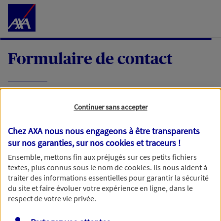
Accéder au Contenu
Formulaire de contact
Expliquez-nous en quelques mots votre
Continuer sans accepter
demande, nous vous répondrons dans les
meilleurs délais par mail ou par téléphone.
Chez AXA nous nous engageons à être transparents
sur nos garanties, sur nos
cookies et traceurs
!
Votre message :
Ensemble, mettons fin aux préjugés sur ces petits fichiers
textes, plus connus sous le nom de
cookies
. Ils nous aident à
traiter des informations essentielles pour garantir la sécurité
du site et faire évoluer votre expérience en ligne, dans le
respect de votre vie privée.