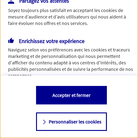
Partagez vos attentes
Vous disposez de droits sur les informations vous concernant. Pour
Soyez toujours plus satisfait en acceptant les
cookies
de
plus d’informations,
cliquez ici
.
mesure d’audience et d’avis utilisateurs qui nous aident à
faire évoluer nos offres et nos services.
Enrichissez votre expérience
Naviguez selon vos préférences avec les
cookies et traceurs
marketing et de personnalisation qui nous permettent
d'afficher du contenu adapté à vos centres d'intérêts, des
publicités personnalisées et de suivre la performance de nos
campagnes.
Vous êtes libre de les accepter, de les refuser comme de
Accepter et fermer
changer d'avis à tout moment en allant sur
"Paramétrer mes
cookies
"
Personnaliser les cookies
Consulter notre politique de
cookies
Étape suivante