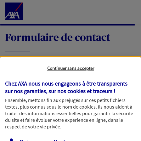
Accéder au Contenu
Formulaire de contact
Expliquez-nous en quelques mots votre
Continuer sans accepter
demande, nous vous répondrons dans les
meilleurs délais par mail ou par téléphone.
Chez AXA nous nous engageons à être transparents
sur nos garanties, sur nos
cookies et traceurs
!
Votre message :
Ensemble, mettons fin aux préjugés sur ces petits fichiers
textes, plus connus sous le nom de
cookies
. Ils nous aident à
traiter des informations essentielles pour garantir la sécurité
du site et faire évoluer votre expérience en ligne, dans le
respect de votre vie privée.