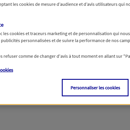
ceptant les
cookies
de mesure d’audience et d’avis utilisateurs qui no
r les informations vous concernant. Pour plus d’informations,
cliquez ici
.
ce
c les
cookies et traceurs
marketing et de personnalisation qui nous
es publicités personnalisées et de suivre la performance de nos cam
 les refuser comme de changer d'avis à tout moment en allant sur
"P
ookies
Personnaliser les cookies