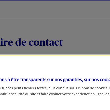
ire de contact
 quelques mots votre demande, nous vous répondrons 
 par téléphone.
s à être transparents sur nos garanties, sur nos
cook
sur ces petits fichiers textes, plus connus sous le nom de
cookies
.
tir la sécurité du site et faire évoluer votre expérience en ligne, da