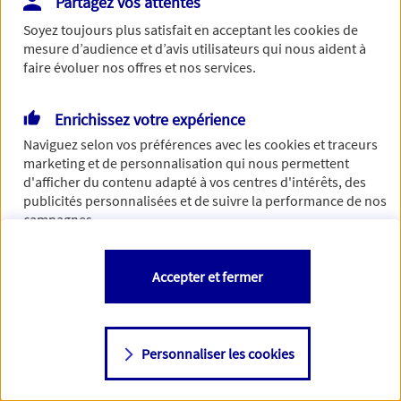
Partagez vos attentes
Vous disposez de droits sur les informations vous concernant. Pour
Soyez toujours plus satisfait en acceptant les
cookies
de
plus d’informations,
cliquez ici
.
mesure d’audience et d’avis utilisateurs qui nous aident à
faire évoluer nos offres et nos services.
Enrichissez votre expérience
Naviguez selon vos préférences avec les
cookies et traceurs
marketing et de personnalisation qui nous permettent
d'afficher du contenu adapté à vos centres d'intérêts, des
publicités personnalisées et de suivre la performance de nos
campagnes.
Vous êtes libre de les accepter, de les refuser comme de
Accepter et fermer
changer d'avis à tout moment en allant sur
"Paramétrer mes
cookies
"
Personnaliser les cookies
Consulter notre politique de
cookies
Étape suivante