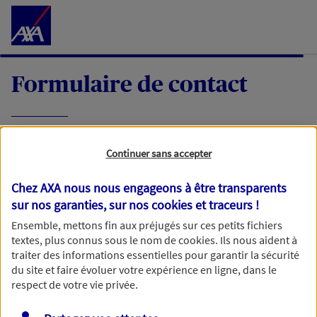
Accéder au Contenu
Formulaire de contact
Expliquez-nous en quelques mots votre
Continuer sans accepter
demande, nous vous répondrons dans les
meilleurs délais par mail ou par téléphone.
Chez AXA nous nous engageons à être transparents
sur nos garanties, sur nos
cookies et traceurs
!
Votre message :
Ensemble, mettons fin aux préjugés sur ces petits fichiers
textes, plus connus sous le nom de
cookies
. Ils nous aident à
traiter des informations essentielles pour garantir la sécurité
du site et faire évoluer votre expérience en ligne, dans le
respect de votre vie privée.