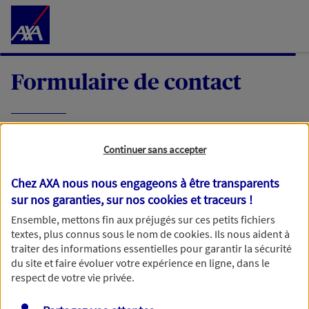
Accéder au Contenu
Formulaire de contact
Expliquez-nous en quelques mots votre
Continuer sans accepter
demande, nous vous répondrons dans les
meilleurs délais par mail ou par téléphone.
Chez AXA nous nous engageons à être transparents
sur nos garanties, sur nos
cookies et traceurs
!
Votre message :
Ensemble, mettons fin aux préjugés sur ces petits fichiers
textes, plus connus sous le nom de
cookies
. Ils nous aident à
traiter des informations essentielles pour garantir la sécurité
du site et faire évoluer votre expérience en ligne, dans le
respect de votre vie privée.