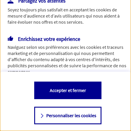
Partagez vos attentes
Vous disposez de droits sur les informations vous concernant. Pour
Soyez toujours plus satisfait en acceptant les
cookies
de
plus d’informations,
cliquez ici
.
mesure d’audience et d’avis utilisateurs qui nous aident à
faire évoluer nos offres et nos services.
Enrichissez votre expérience
Naviguez selon vos préférences avec les
cookies et traceurs
marketing et de personnalisation qui nous permettent
d'afficher du contenu adapté à vos centres d'intérêts, des
publicités personnalisées et de suivre la performance de nos
campagnes.
Vous êtes libre de les accepter, de les refuser comme de
Accepter et fermer
changer d'avis à tout moment en allant sur
"Paramétrer mes
cookies
"
Personnaliser les cookies
Consulter notre politique de
cookies
Étape suivante