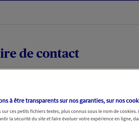
ire de contact
 quelques mots votre demande, nous vous répondrons 
 par téléphone.
s à être transparents sur nos garanties, sur nos
cook
sur ces petits fichiers textes, plus connus sous le nom de
cookies
.
tir la sécurité du site et faire évoluer votre expérience en ligne, da