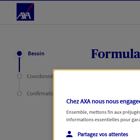
Accéder au Contenu
Formula
Besoin
Coordonnées
Expliquez-nous en
délais par mail ou
Confirmation
Chez AXA nous nous engageon
Votre message :
Ensemble, mettons fin aux préjugés 
informations essentielles pour garan
Partagez vos attentes