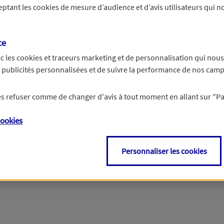
ceptant les
cookies
de mesure d’audience et d’avis utilisateurs qui no
r les informations vous concernant. Pour plus d’informations,
cliquez ici
.
ce
c les
cookies et traceurs
marketing et de personnalisation qui nous
es publicités personnalisées et de suivre la performance de nos cam
 les refuser comme de changer d'avis à tout moment en allant sur
"P
ookies
Personnaliser les cookies