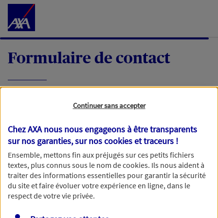
Accéder au Contenu
Formulaire de contact
Expliquez-nous en quelques mots votre
Continuer sans accepter
demande, nous vous répondrons dans les
meilleurs délais par mail ou par téléphone.
Chez AXA nous nous engageons à être transparents
sur nos garanties, sur nos
cookies et traceurs
!
Votre message :
Ensemble, mettons fin aux préjugés sur ces petits fichiers
textes, plus connus sous le nom de
cookies
. Ils nous aident à
traiter des informations essentielles pour garantir la sécurité
du site et faire évoluer votre expérience en ligne, dans le
respect de votre vie privée.