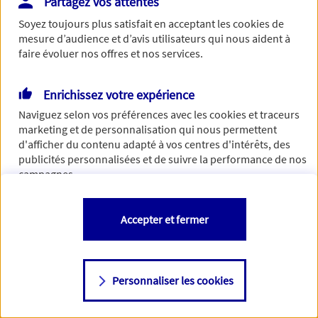
Partagez vos attentes
Vous disposez de droits sur les informations vous concernant. Pour
Soyez toujours plus satisfait en acceptant les
cookies
de
plus d’informations,
cliquez ici
.
mesure d’audience et d’avis utilisateurs qui nous aident à
faire évoluer nos offres et nos services.
Enrichissez votre expérience
Naviguez selon vos préférences avec les
cookies et traceurs
marketing et de personnalisation qui nous permettent
d'afficher du contenu adapté à vos centres d'intérêts, des
publicités personnalisées et de suivre la performance de nos
campagnes.
Vous êtes libre de les accepter, de les refuser comme de
Accepter et fermer
changer d'avis à tout moment en allant sur
"Paramétrer mes
cookies
"
Personnaliser les cookies
Consulter notre politique de
cookies
Étape suivante