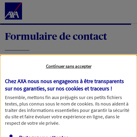
Accéder au Contenu
Formulaire de contact
Expliquez-nous en quelques mots votre
Continuer sans accepter
demande, nous vous répondrons dans les
meilleurs délais par mail ou par téléphone.
Chez AXA nous nous engageons à être transparents
sur nos garanties, sur nos
cookies et traceurs
!
Votre message :
Ensemble, mettons fin aux préjugés sur ces petits fichiers
textes, plus connus sous le nom de
cookies
. Ils nous aident à
traiter des informations essentielles pour garantir la sécurité
du site et faire évoluer votre expérience en ligne, dans le
respect de votre vie privée.