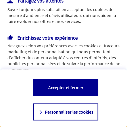
Partagez vos attentes
Vous disposez de droits sur les informations vous concernant. Pour
Soyez toujours plus satisfait en acceptant les
cookies
de
plus d’informations,
cliquez ici
.
mesure d’audience et d’avis utilisateurs qui nous aident à
faire évoluer nos offres et nos services.
Enrichissez votre expérience
Naviguez selon vos préférences avec les
cookies et traceurs
marketing et de personnalisation qui nous permettent
d'afficher du contenu adapté à vos centres d'intérêts, des
publicités personnalisées et de suivre la performance de nos
campagnes.
Vous êtes libre de les accepter, de les refuser comme de
Accepter et fermer
changer d'avis à tout moment en allant sur
"Paramétrer mes
cookies
"
Personnaliser les cookies
Consulter notre politique de
cookies
Étape suivante