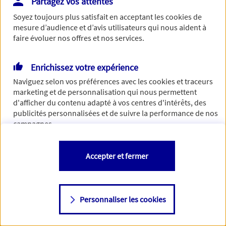
Partagez vos attentes
Vous disposez de droits sur les informations vous concernant. Pour
Soyez toujours plus satisfait en acceptant les
cookies
de
plus d’informations,
cliquez ici
.
mesure d’audience et d’avis utilisateurs qui nous aident à
faire évoluer nos offres et nos services.
Enrichissez votre expérience
Naviguez selon vos préférences avec les
cookies et traceurs
marketing et de personnalisation qui nous permettent
d'afficher du contenu adapté à vos centres d'intérêts, des
publicités personnalisées et de suivre la performance de nos
campagnes.
Vous êtes libre de les accepter, de les refuser comme de
Accepter et fermer
changer d'avis à tout moment en allant sur
"Paramétrer mes
cookies
"
Personnaliser les cookies
Consulter notre politique de
cookies
Étape suivante