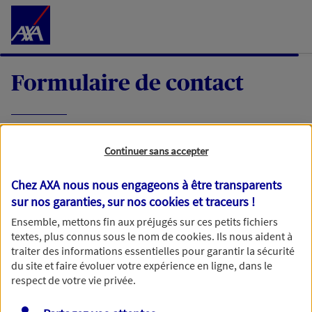
Accéder au Contenu
Formulaire de contact
Expliquez-nous en quelques mots votre
Continuer sans accepter
demande, nous vous répondrons dans les
meilleurs délais par mail ou par téléphone.
Chez AXA nous nous engageons à être transparents
sur nos garanties, sur nos
cookies et traceurs
!
Votre message :
Ensemble, mettons fin aux préjugés sur ces petits fichiers
textes, plus connus sous le nom de
cookies
. Ils nous aident à
traiter des informations essentielles pour garantir la sécurité
du site et faire évoluer votre expérience en ligne, dans le
respect de votre vie privée.