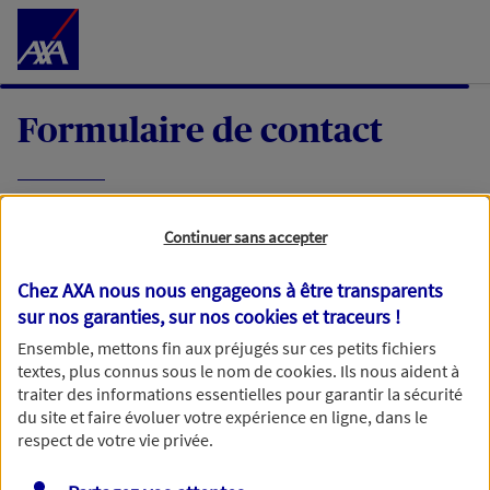
Accéder au Contenu
Formulaire de contact
Expliquez-nous en quelques mots votre
Continuer sans accepter
demande, nous vous répondrons dans les
meilleurs délais par mail ou par téléphone.
Chez AXA nous nous engageons à être transparents
sur nos garanties, sur nos
cookies et traceurs
!
Votre message :
Ensemble, mettons fin aux préjugés sur ces petits fichiers
textes, plus connus sous le nom de
cookies
. Ils nous aident à
traiter des informations essentielles pour garantir la sécurité
du site et faire évoluer votre expérience en ligne, dans le
respect de votre vie privée.