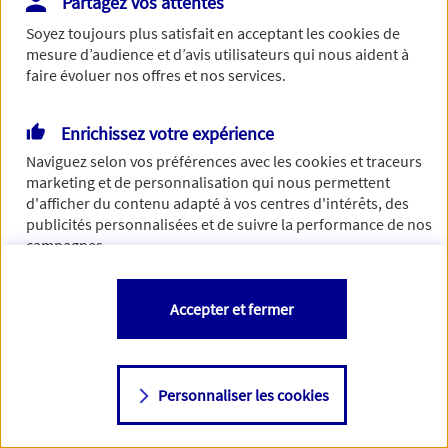
Partagez vos attentes
Vous disposez de droits sur les informations vous concernant. Pour
Soyez toujours plus satisfait en acceptant les
cookies
de
plus d’informations,
cliquez ici
.
mesure d’audience et d’avis utilisateurs qui nous aident à
faire évoluer nos offres et nos services.
Enrichissez votre expérience
Naviguez selon vos préférences avec les
cookies et traceurs
marketing et de personnalisation qui nous permettent
d'afficher du contenu adapté à vos centres d'intérêts, des
publicités personnalisées et de suivre la performance de nos
campagnes.
Vous êtes libre de les accepter, de les refuser comme de
Accepter et fermer
changer d'avis à tout moment en allant sur
"Paramétrer mes
cookies
"
Personnaliser les cookies
Consulter notre politique de
cookies
Étape suivante