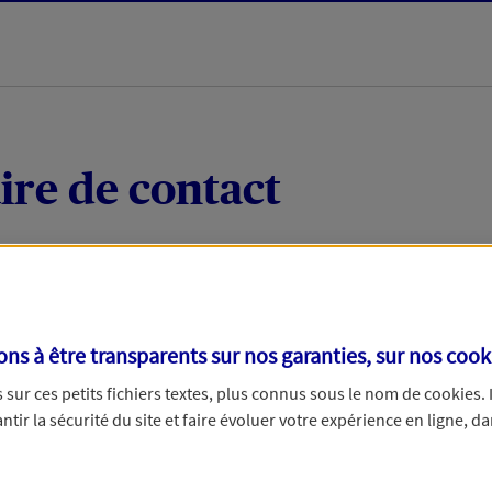
ire de contact
 quelques mots votre demande, nous vous répondrons 
 par téléphone.
s à être transparents sur nos garanties, sur nos
cook
sur ces petits fichiers textes, plus connus sous le nom de
cookies
.
tir la sécurité du site et faire évoluer votre expérience en ligne, da