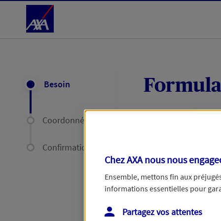
Accéder au Contenu
Formula
Besoin
Coordonnées
Expliquez-nous en
délais par mail ou
Confirmation
Chez AXA nous nous engageon
Votre message :
Ensemble, mettons fin aux préjugés 
informations essentielles pour garan
Partagez vos attentes