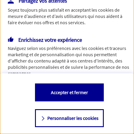
Partagez vos attentes
Vous disposez de droits sur les informations vous concernant. Pour
Soyez toujours plus satisfait en acceptant les
cookies
de
plus d’informations,
cliquez ici
.
mesure d’audience et d’avis utilisateurs qui nous aident à
faire évoluer nos offres et nos services.
Enrichissez votre expérience
Naviguez selon vos préférences avec les
cookies et traceurs
marketing et de personnalisation qui nous permettent
d'afficher du contenu adapté à vos centres d'intérêts, des
publicités personnalisées et de suivre la performance de nos
campagnes.
Vous êtes libre de les accepter, de les refuser comme de
Accepter et fermer
changer d'avis à tout moment en allant sur
"Paramétrer mes
cookies
"
Personnaliser les cookies
Consulter notre politique de
cookies
Étape suivante