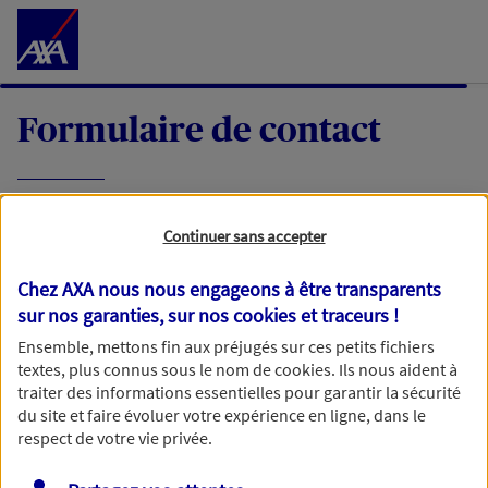
Accéder au Contenu
Formulaire de contact
Expliquez-nous en quelques mots votre
Continuer sans accepter
demande, nous vous répondrons dans les
meilleurs délais par mail ou par téléphone.
Chez AXA nous nous engageons à être transparents
sur nos garanties, sur nos
cookies et traceurs
!
Votre message :
Ensemble, mettons fin aux préjugés sur ces petits fichiers
textes, plus connus sous le nom de
cookies
. Ils nous aident à
traiter des informations essentielles pour garantir la sécurité
du site et faire évoluer votre expérience en ligne, dans le
respect de votre vie privée.