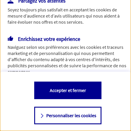
Partagez vos attentes
Vous disposez de droits sur les informations vous concernant. Pour
Soyez toujours plus satisfait en acceptant les
cookies
de
plus d’informations,
cliquez ici
.
mesure d’audience et d’avis utilisateurs qui nous aident à
faire évoluer nos offres et nos services.
Enrichissez votre expérience
Naviguez selon vos préférences avec les
cookies et traceurs
marketing et de personnalisation qui nous permettent
d'afficher du contenu adapté à vos centres d'intérêts, des
publicités personnalisées et de suivre la performance de nos
campagnes.
Vous êtes libre de les accepter, de les refuser comme de
Accepter et fermer
changer d'avis à tout moment en allant sur
"Paramétrer mes
cookies
"
Personnaliser les cookies
Consulter notre politique de
cookies
Étape suivante