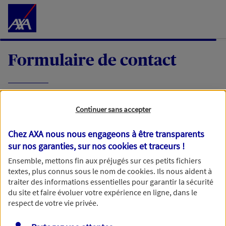
Accéder au Contenu
Formulaire de contact
Expliquez-nous en quelques mots votre
Continuer sans accepter
demande, nous vous répondrons dans les
meilleurs délais par mail ou par téléphone.
Chez AXA nous nous engageons à être transparents
sur nos garanties, sur nos
cookies et traceurs
!
Votre message :
Ensemble, mettons fin aux préjugés sur ces petits fichiers
textes, plus connus sous le nom de
cookies
. Ils nous aident à
traiter des informations essentielles pour garantir la sécurité
du site et faire évoluer votre expérience en ligne, dans le
respect de votre vie privée.