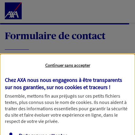
Accéder au Contenu
Formulaire de contact
Expliquez-nous en quelques mots votre
Continuer sans accepter
demande, nous vous répondrons dans les
meilleurs délais par mail ou par téléphone.
Chez AXA nous nous engageons à être transparents
sur nos garanties, sur nos
cookies et traceurs
!
Votre message :
Ensemble, mettons fin aux préjugés sur ces petits fichiers
textes, plus connus sous le nom de
cookies
. Ils nous aident à
traiter des informations essentielles pour garantir la sécurité
du site et faire évoluer votre expérience en ligne, dans le
respect de votre vie privée.