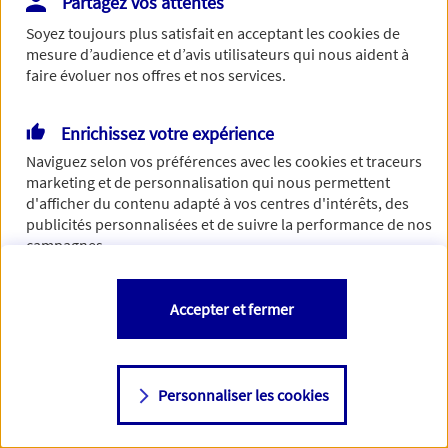
Partagez vos attentes
Vous disposez de droits sur les informations vous concernant. Pour
Soyez toujours plus satisfait en acceptant les
cookies
de
plus d’informations,
cliquez ici
.
mesure d’audience et d’avis utilisateurs qui nous aident à
faire évoluer nos offres et nos services.
Enrichissez votre expérience
Naviguez selon vos préférences avec les
cookies et traceurs
marketing et de personnalisation qui nous permettent
d'afficher du contenu adapté à vos centres d'intérêts, des
publicités personnalisées et de suivre la performance de nos
campagnes.
Vous êtes libre de les accepter, de les refuser comme de
Accepter et fermer
changer d'avis à tout moment en allant sur
"Paramétrer mes
cookies
"
Personnaliser les cookies
Consulter notre politique de
cookies
Étape suivante