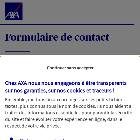
Accéder au Contenu
Formulaire de contact
Expliquez-nous en quelques mots votre
Continuer sans accepter
demande, nous vous répondrons dans les
meilleurs délais par mail ou par téléphone.
Chez AXA nous nous engageons à être transparents
sur nos garanties, sur nos
cookies et traceurs
!
Votre message :
Ensemble, mettons fin aux préjugés sur ces petits fichiers
textes, plus connus sous le nom de
cookies
. Ils nous aident à
traiter des informations essentielles pour garantir la sécurité
du site et faire évoluer votre expérience en ligne, dans le
respect de votre vie privée.