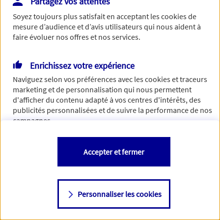
Partagez vos attentes
Vous disposez de droits sur les informations vous concernant. Pour
Soyez toujours plus satisfait en acceptant les
cookies
de
plus d’informations,
cliquez ici
.
mesure d’audience et d’avis utilisateurs qui nous aident à
faire évoluer nos offres et nos services.
Enrichissez votre expérience
Naviguez selon vos préférences avec les
cookies et traceurs
marketing et de personnalisation qui nous permettent
d'afficher du contenu adapté à vos centres d'intérêts, des
publicités personnalisées et de suivre la performance de nos
campagnes.
Vous êtes libre de les accepter, de les refuser comme de
Accepter et fermer
changer d'avis à tout moment en allant sur
"Paramétrer mes
cookies
"
Personnaliser les cookies
Consulter notre politique de
cookies
Étape suivante