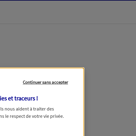
dans les meilleurs
Continuer sans accepter
ies et traceurs
!
 Ils nous aident à traiter des
ns le respect de votre vie privée.