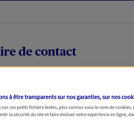
ire de contact
 quelques mots votre demande, nous vous répondrons 
 par téléphone.
s à être transparents sur nos garanties, sur nos
cook
sur ces petits fichiers textes, plus connus sous le nom de
cookies
.
tir la sécurité du site et faire évoluer votre expérience en ligne, da