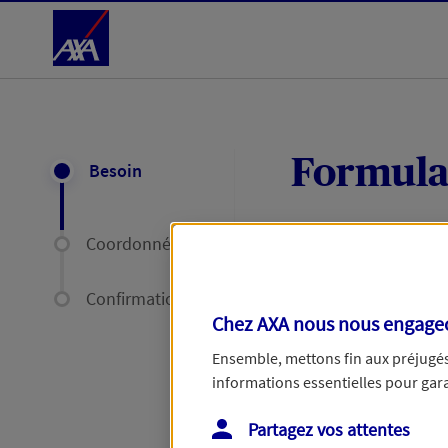
Accéder au Contenu
Formula
Besoin
Coordonnées
Expliquez-nous en
délais par mail ou
Confirmation
Chez AXA nous nous engageon
Votre message :
Ensemble, mettons fin aux préjugés 
informations essentielles pour garan
Partagez vos attentes