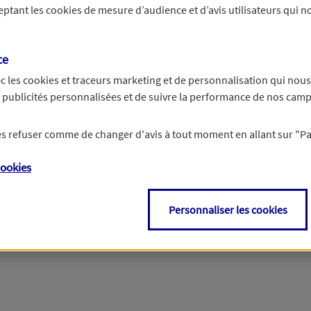
ceptant les
cookies
de mesure d’audience et d’avis utilisateurs qui no
r les informations vous concernant. Pour plus d’informations,
cliquez ici
.
ce
c les
cookies et traceurs
marketing et de personnalisation qui nous
es publicités personnalisées et de suivre la performance de nos cam
 les refuser comme de changer d'avis à tout moment en allant sur
"P
ookies
Personnaliser les cookies