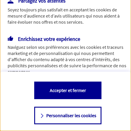
Partagez vos attentes
Vous disposez de droits sur les informations vous concernant. Pour
Soyez toujours plus satisfait en acceptant les
cookies
de
plus d’informations,
cliquez ici
.
mesure d’audience et d’avis utilisateurs qui nous aident à
faire évoluer nos offres et nos services.
Enrichissez votre expérience
Naviguez selon vos préférences avec les
cookies et traceurs
marketing et de personnalisation qui nous permettent
d'afficher du contenu adapté à vos centres d'intérêts, des
publicités personnalisées et de suivre la performance de nos
campagnes.
Vous êtes libre de les accepter, de les refuser comme de
Accepter et fermer
changer d'avis à tout moment en allant sur
"Paramétrer mes
cookies
"
Personnaliser les cookies
Consulter notre politique de
cookies
Étape suivante