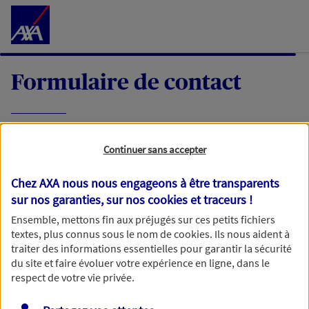
Accéder au Contenu
Formulaire de contact
Expliquez-nous en quelques mots votre
Continuer sans accepter
demande, nous vous répondrons dans les
meilleurs délais par mail ou par téléphone.
Chez AXA nous nous engageons à être transparents
sur nos garanties, sur nos
cookies et traceurs
!
Votre message :
Ensemble, mettons fin aux préjugés sur ces petits fichiers
textes, plus connus sous le nom de
cookies
. Ils nous aident à
traiter des informations essentielles pour garantir la sécurité
du site et faire évoluer votre expérience en ligne, dans le
respect de votre vie privée.