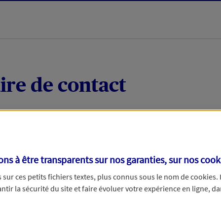
ire de contact
 quelques mots votre demande, nous vous répondrons 
 par téléphone.
s à être transparents sur nos garanties, sur nos
cook
sur ces petits fichiers textes, plus connus sous le nom de
cookies
.
tir la sécurité du site et faire évoluer votre expérience en ligne, da