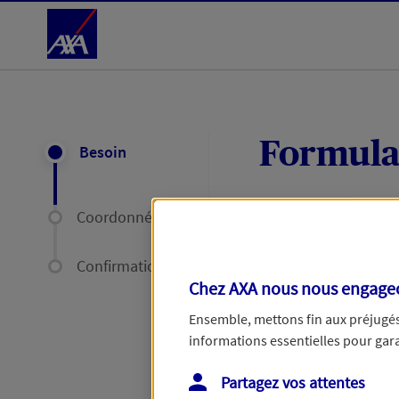
Accéder au Contenu
Formula
Besoin
Coordonnées
Expliquez-nous en
délais par mail ou
Confirmation
Chez AXA nous nous engageon
Votre message :
Ensemble, mettons fin aux préjugés 
informations essentielles pour garan
Partagez vos attentes