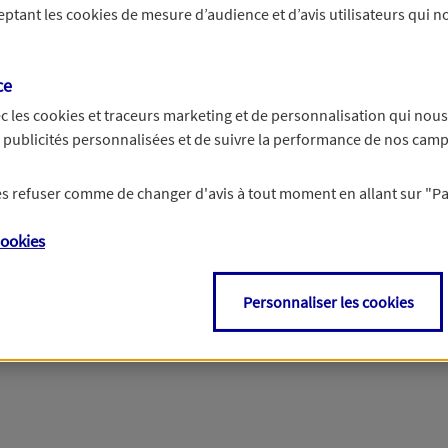
ceptant les
cookies
de mesure d’audience et d’avis utilisateurs qui no
r les informations vous concernant. Pour plus d’informations,
cliquez ici
.
ce
c les
cookies et traceurs
marketing et de personnalisation qui nous
es publicités personnalisées et de suivre la performance de nos cam
 les refuser comme de changer d'avis à tout moment en allant sur
"P
ookies
Personnaliser les cookies