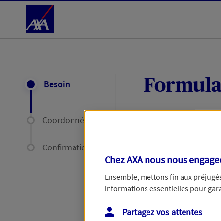
Accéder au Contenu
Formula
Besoin
Coordonnées
Expliquez-nous en
délais par mail ou
Confirmation
Chez AXA nous nous engageon
Votre message :
Ensemble, mettons fin aux préjugés 
informations essentielles pour garan
Partagez vos attentes