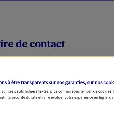
ire de contact
 quelques mots votre demande, nous vous répondrons 
 par téléphone.
s à être transparents sur nos garanties, sur nos
cook
sur ces petits fichiers textes, plus connus sous le nom de
cookies
.
tir la sécurité du site et faire évoluer votre expérience en ligne, da