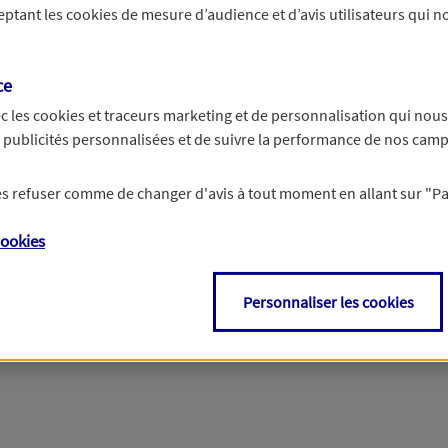
ceptant les
cookies
de mesure d’audience et d’avis utilisateurs qui no
r les informations vous concernant. Pour plus d’informations,
cliquez ici
.
ce
c les
cookies et traceurs
marketing et de personnalisation qui nous
es publicités personnalisées et de suivre la performance de nos cam
 les refuser comme de changer d'avis à tout moment en allant sur
"P
ookies
Personnaliser les cookies