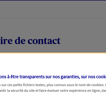
ire de contact
 quelques mots votre demande, nous vous répondrons 
 par téléphone.
s à être transparents sur nos garanties, sur nos
cook
sur ces petits fichiers textes, plus connus sous le nom de
cookies
.
tir la sécurité du site et faire évoluer votre expérience en ligne, da