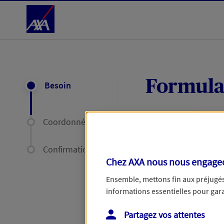
Accéder au Contenu
Formula
Besoin
Coordonnées
Expliquez-nous en
délais par mail ou
Confirmation
Chez AXA nous nous engageon
Votre message :
Ensemble, mettons fin aux préjugés 
informations essentielles pour garan
Partagez vos attentes