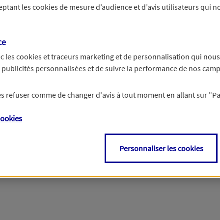
ceptant les
cookies
de mesure d’audience et d’avis utilisateurs qui no
r les informations vous concernant. Pour plus d’informations,
cliquez ici
.
ce
c les
cookies et traceurs
marketing et de personnalisation qui nous
es publicités personnalisées et de suivre la performance de nos cam
 les refuser comme de changer d'avis à tout moment en allant sur
"P
ookies
Personnaliser les cookies