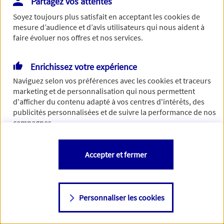
Partagez vos attentes
Vous disposez de droits sur les informations vous concernant. Pour
Soyez toujours plus satisfait en acceptant les
cookies
de
plus d’informations,
cliquez ici
.
mesure d’audience et d’avis utilisateurs qui nous aident à
faire évoluer nos offres et nos services.
Enrichissez votre expérience
Naviguez selon vos préférences avec les
cookies et traceurs
marketing et de personnalisation qui nous permettent
d'afficher du contenu adapté à vos centres d'intérêts, des
publicités personnalisées et de suivre la performance de nos
campagnes.
Vous êtes libre de les accepter, de les refuser comme de
Accepter et fermer
changer d'avis à tout moment en allant sur
"Paramétrer mes
cookies
"
Personnaliser les cookies
Consulter notre politique de
cookies
Étape suivante