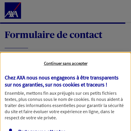
Accéder au Contenu
Formulaire de contact
Expliquez-nous en quelques mots votre
Continuer sans accepter
demande, nous vous répondrons dans les
meilleurs délais par mail ou par téléphone.
Chez AXA nous nous engageons à être transparents
sur nos garanties, sur nos
cookies et traceurs
!
Votre message :
Ensemble, mettons fin aux préjugés sur ces petits fichiers
textes, plus connus sous le nom de
cookies
. Ils nous aident à
traiter des informations essentielles pour garantir la sécurité
du site et faire évoluer votre expérience en ligne, dans le
respect de votre vie privée.