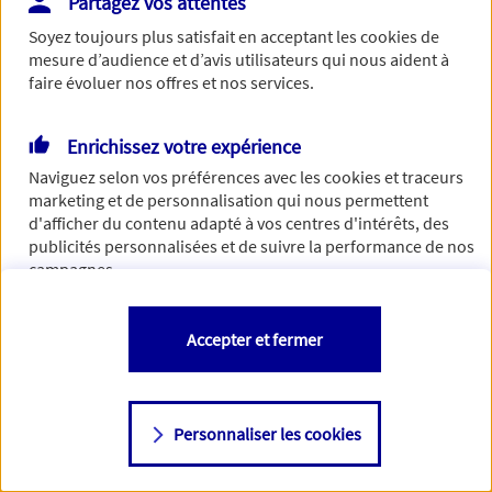
Partagez vos attentes
Vous disposez de droits sur les informations vous concernant. Pour
Soyez toujours plus satisfait en acceptant les
cookies
de
plus d’informations,
cliquez ici
.
mesure d’audience et d’avis utilisateurs qui nous aident à
faire évoluer nos offres et nos services.
Enrichissez votre expérience
Naviguez selon vos préférences avec les
cookies et traceurs
marketing et de personnalisation qui nous permettent
d'afficher du contenu adapté à vos centres d'intérêts, des
publicités personnalisées et de suivre la performance de nos
campagnes.
Vous êtes libre de les accepter, de les refuser comme de
Accepter et fermer
changer d'avis à tout moment en allant sur
"Paramétrer mes
cookies
"
Personnaliser les cookies
Consulter notre politique de
cookies
Étape suivante