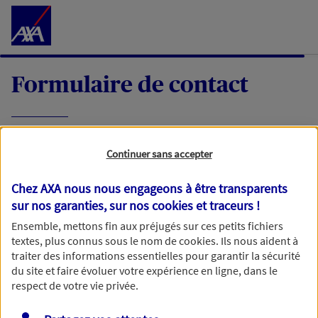
Accéder au Contenu
Formulaire de contact
Expliquez-nous en quelques mots votre
Continuer sans accepter
demande, nous vous répondrons dans les
meilleurs délais par mail ou par téléphone.
Chez AXA nous nous engageons à être transparents
sur nos garanties, sur nos
cookies et traceurs
!
Votre message :
Ensemble, mettons fin aux préjugés sur ces petits fichiers
textes, plus connus sous le nom de
cookies
. Ils nous aident à
traiter des informations essentielles pour garantir la sécurité
du site et faire évoluer votre expérience en ligne, dans le
respect de votre vie privée.