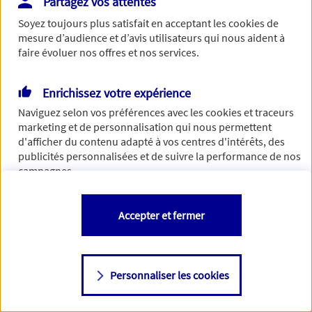
Partagez vos attentes
Vous disposez de droits sur les informations vous concernant. Pour
Soyez toujours plus satisfait en acceptant les
cookies
de
plus d’informations,
cliquez ici
.
mesure d’audience et d’avis utilisateurs qui nous aident à
faire évoluer nos offres et nos services.
Enrichissez votre expérience
Naviguez selon vos préférences avec les
cookies et traceurs
marketing et de personnalisation qui nous permettent
d'afficher du contenu adapté à vos centres d'intérêts, des
publicités personnalisées et de suivre la performance de nos
campagnes.
Vous êtes libre de les accepter, de les refuser comme de
Accepter et fermer
changer d'avis à tout moment en allant sur
"Paramétrer mes
cookies
"
Personnaliser les cookies
Consulter notre politique de
cookies
Étape suivante