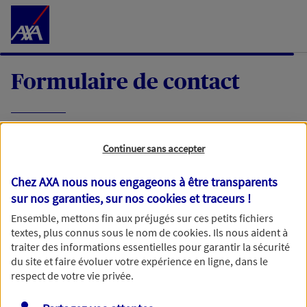
Accéder au Contenu
Formulaire de contact
Expliquez-nous en quelques mots votre
Continuer sans accepter
demande, nous vous répondrons dans les
meilleurs délais par mail ou par téléphone.
Chez AXA nous nous engageons à être transparents
sur nos garanties, sur nos
cookies et traceurs
!
Votre message :
Ensemble, mettons fin aux préjugés sur ces petits fichiers
textes, plus connus sous le nom de
cookies
. Ils nous aident à
traiter des informations essentielles pour garantir la sécurité
du site et faire évoluer votre expérience en ligne, dans le
respect de votre vie privée.