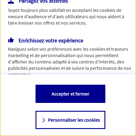
Partagez vos attentes
Vous disposez de droits sur les informations vous concernant. Pour
Soyez toujours plus satisfait en acceptant les
cookies
de
plus d’informations,
cliquez ici
.
mesure d’audience et d’avis utilisateurs qui nous aident à
faire évoluer nos offres et nos services.
Enrichissez votre expérience
Naviguez selon vos préférences avec les
cookies et traceurs
marketing et de personnalisation qui nous permettent
d'afficher du contenu adapté à vos centres d'intérêts, des
publicités personnalisées et de suivre la performance de nos
campagnes.
Vous êtes libre de les accepter, de les refuser comme de
Accepter et fermer
changer d'avis à tout moment en allant sur
"Paramétrer mes
cookies
"
Personnaliser les cookies
Consulter notre politique de
cookies
Étape suivante