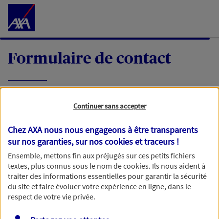
Accéder au Contenu
Formulaire de contact
Expliquez-nous en quelques mots votre
Continuer sans accepter
demande, nous vous répondrons dans les
meilleurs délais par mail ou par téléphone.
Chez AXA nous nous engageons à être transparents
sur nos garanties, sur nos
cookies et traceurs
!
Votre message :
Ensemble, mettons fin aux préjugés sur ces petits fichiers
textes, plus connus sous le nom de
cookies
. Ils nous aident à
traiter des informations essentielles pour garantir la sécurité
du site et faire évoluer votre expérience en ligne, dans le
respect de votre vie privée.