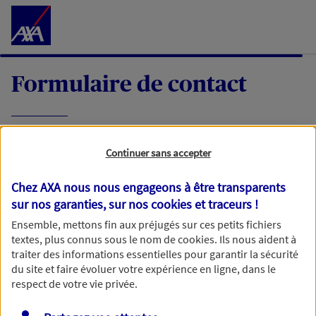
Accéder au Contenu
Formulaire de contact
Expliquez-nous en quelques mots votre
Continuer sans accepter
demande, nous vous répondrons dans les
meilleurs délais par mail ou par téléphone.
Chez AXA nous nous engageons à être transparents
sur nos garanties, sur nos
cookies et traceurs
!
Votre message :
Ensemble, mettons fin aux préjugés sur ces petits fichiers
textes, plus connus sous le nom de
cookies
. Ils nous aident à
traiter des informations essentielles pour garantir la sécurité
du site et faire évoluer votre expérience en ligne, dans le
respect de votre vie privée.