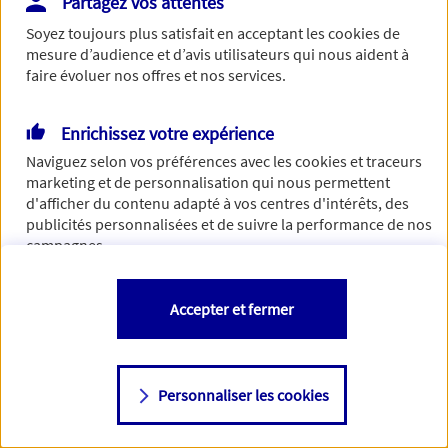
Partagez vos attentes
Vous disposez de droits sur les informations vous concernant. Pour
Soyez toujours plus satisfait en acceptant les
cookies
de
plus d’informations,
cliquez ici
.
mesure d’audience et d’avis utilisateurs qui nous aident à
faire évoluer nos offres et nos services.
Enrichissez votre expérience
Naviguez selon vos préférences avec les
cookies et traceurs
marketing et de personnalisation qui nous permettent
d'afficher du contenu adapté à vos centres d'intérêts, des
publicités personnalisées et de suivre la performance de nos
campagnes.
Vous êtes libre de les accepter, de les refuser comme de
Accepter et fermer
changer d'avis à tout moment en allant sur
"Paramétrer mes
cookies
"
Personnaliser les cookies
Consulter notre politique de
cookies
Étape suivante