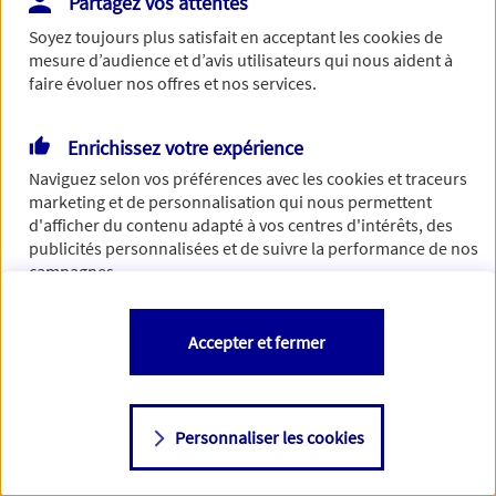
Partagez vos attentes
Vous disposez de droits sur les informations vous concernant. Pour
Soyez toujours plus satisfait en acceptant les
cookies
de
plus d’informations,
cliquez ici
.
mesure d’audience et d’avis utilisateurs qui nous aident à
faire évoluer nos offres et nos services.
Enrichissez votre expérience
Naviguez selon vos préférences avec les
cookies et traceurs
marketing et de personnalisation qui nous permettent
d'afficher du contenu adapté à vos centres d'intérêts, des
publicités personnalisées et de suivre la performance de nos
campagnes.
Vous êtes libre de les accepter, de les refuser comme de
Accepter et fermer
changer d'avis à tout moment en allant sur
"Paramétrer mes
cookies
"
Personnaliser les cookies
Consulter notre politique de
cookies
Étape suivante