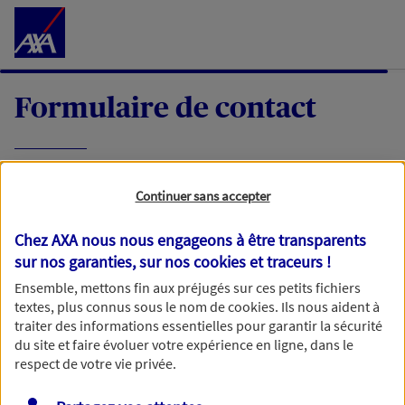
Accéder au Contenu
Formulaire de contact
Expliquez-nous en quelques mots votre
Continuer sans accepter
demande, nous vous répondrons dans les
meilleurs délais par mail ou par téléphone.
Chez AXA nous nous engageons à être transparents
sur nos garanties, sur nos
cookies et traceurs
!
Votre message :
Ensemble, mettons fin aux préjugés sur ces petits fichiers
textes, plus connus sous le nom de
cookies
. Ils nous aident à
traiter des informations essentielles pour garantir la sécurité
du site et faire évoluer votre expérience en ligne, dans le
respect de votre vie privée.