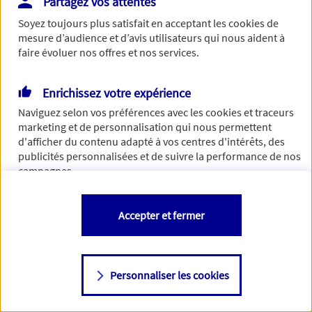
Partagez vos attentes
Vous disposez de droits sur les informations vous concernant. Pour
Soyez toujours plus satisfait en acceptant les
cookies
de
plus d’informations,
cliquez ici
.
mesure d’audience et d’avis utilisateurs qui nous aident à
faire évoluer nos offres et nos services.
Enrichissez votre expérience
Naviguez selon vos préférences avec les
cookies et traceurs
marketing et de personnalisation qui nous permettent
d'afficher du contenu adapté à vos centres d'intérêts, des
publicités personnalisées et de suivre la performance de nos
campagnes.
Vous êtes libre de les accepter, de les refuser comme de
Accepter et fermer
changer d'avis à tout moment en allant sur
"Paramétrer mes
cookies
"
Personnaliser les cookies
Consulter notre politique de
cookies
Étape suivante