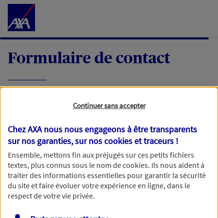
Accéder au Contenu
Formulaire de contact
Expliquez-nous en quelques mots votre
Continuer sans accepter
demande, nous vous répondrons dans les
meilleurs délais par mail ou par téléphone.
Chez AXA nous nous engageons à être transparents
sur nos garanties, sur nos
cookies et traceurs
!
Votre message :
Ensemble, mettons fin aux préjugés sur ces petits fichiers
textes, plus connus sous le nom de
cookies
. Ils nous aident à
traiter des informations essentielles pour garantir la sécurité
du site et faire évoluer votre expérience en ligne, dans le
respect de votre vie privée.