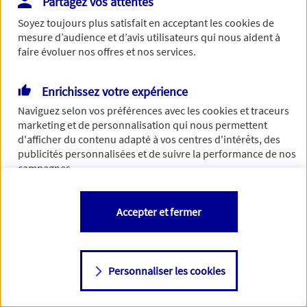
Partagez vos attentes
Vous disposez de droits sur les informations vous concernant. Pour
Soyez toujours plus satisfait en acceptant les
cookies
de
plus d’informations,
cliquez ici
.
mesure d’audience et d’avis utilisateurs qui nous aident à
faire évoluer nos offres et nos services.
Enrichissez votre expérience
Naviguez selon vos préférences avec les
cookies et traceurs
marketing et de personnalisation qui nous permettent
d'afficher du contenu adapté à vos centres d'intérêts, des
publicités personnalisées et de suivre la performance de nos
campagnes.
Vous êtes libre de les accepter, de les refuser comme de
Accepter et fermer
changer d'avis à tout moment en allant sur
"Paramétrer mes
cookies
"
Personnaliser les cookies
Consulter notre politique de
cookies
Étape suivante