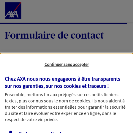
Accéder au Contenu
Formulaire de contact
Expliquez-nous en quelques mots votre
Continuer sans accepter
demande, nous vous répondrons dans les
meilleurs délais par mail ou par téléphone.
Chez AXA nous nous engageons à être transparents
sur nos garanties, sur nos
cookies et traceurs
!
Votre message :
Ensemble, mettons fin aux préjugés sur ces petits fichiers
textes, plus connus sous le nom de
cookies
. Ils nous aident à
traiter des informations essentielles pour garantir la sécurité
du site et faire évoluer votre expérience en ligne, dans le
respect de votre vie privée.