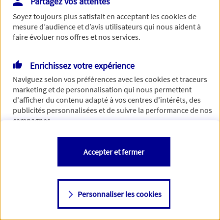
Partagez vos attentes
Vous disposez de droits sur les informations vous concernant. Pour
Soyez toujours plus satisfait en acceptant les
cookies
de
plus d’informations,
cliquez ici
.
mesure d’audience et d’avis utilisateurs qui nous aident à
faire évoluer nos offres et nos services.
Enrichissez votre expérience
Naviguez selon vos préférences avec les
cookies et traceurs
marketing et de personnalisation qui nous permettent
d'afficher du contenu adapté à vos centres d'intérêts, des
publicités personnalisées et de suivre la performance de nos
campagnes.
Vous êtes libre de les accepter, de les refuser comme de
Accepter et fermer
changer d'avis à tout moment en allant sur
"Paramétrer mes
cookies
"
Personnaliser les cookies
Consulter notre politique de
cookies
Étape suivante