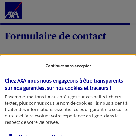
Accéder au Contenu
Formulaire de contact
Expliquez-nous en quelques mots votre
Continuer sans accepter
demande, nous vous répondrons dans les
meilleurs délais par mail ou par téléphone.
Chez AXA nous nous engageons à être transparents
sur nos garanties, sur nos
cookies et traceurs
!
Votre message :
Ensemble, mettons fin aux préjugés sur ces petits fichiers
textes, plus connus sous le nom de
cookies
. Ils nous aident à
traiter des informations essentielles pour garantir la sécurité
du site et faire évoluer votre expérience en ligne, dans le
respect de votre vie privée.