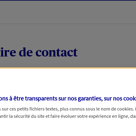
ire de contact
 quelques mots votre demande, nous vous répondrons 
 par téléphone.
s à être transparents sur nos garanties, sur nos
cook
sur ces petits fichiers textes, plus connus sous le nom de
cookies
.
tir la sécurité du site et faire évoluer votre expérience en ligne, da