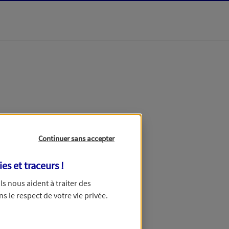
dans les meilleurs
Continuer sans accepter
ies et traceurs
!
 Ils nous aident à traiter des
ns le respect de votre vie privée.