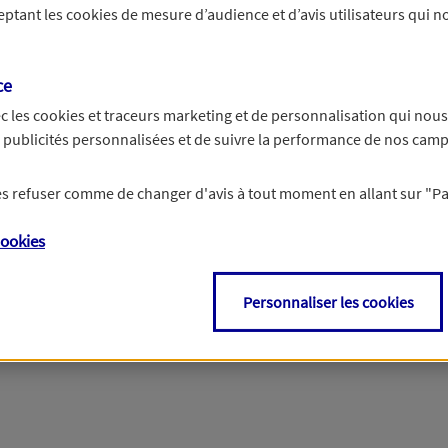
ceptant les
cookies
de mesure d’audience et d’avis utilisateurs qui no
r les informations vous concernant. Pour plus d’informations,
cliquez ici
.
ce
c les
cookies et traceurs
marketing et de personnalisation qui nous
es publicités personnalisées et de suivre la performance de nos cam
 les refuser comme de changer d'avis à tout moment en allant sur
"P
ookies
Personnaliser les cookies