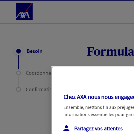
Accéder au Contenu
Formula
Besoin
Coordonnées
Expliquez-nous en
délais par mail ou
Confirmation
Chez AXA nous nous engageon
Votre message :
Ensemble, mettons fin aux préjugés 
informations essentielles pour garan
Partagez vos attentes