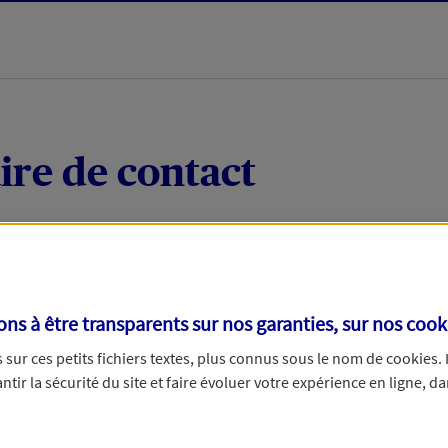
ire de contact
 quelques mots votre demande, nous vous répondrons 
 par téléphone.
s à être transparents sur nos garanties, sur nos
cook
sur ces petits fichiers textes, plus connus sous le nom de
cookies
.
tir la sécurité du site et faire évoluer votre expérience en ligne, da