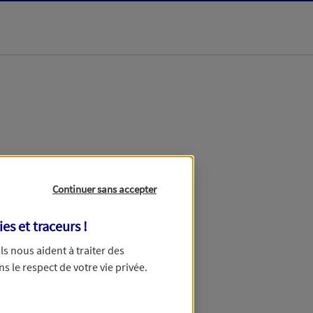
dans les meilleurs
Continuer sans accepter
ies et traceurs
!
 Ils nous aident à traiter des
ns le respect de votre vie privée.