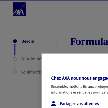
Accéder au Contenu
Formula
Besoin
Coordonnées
Expliquez-nous en
délais par mail ou
Confirmation
Chez AXA nous nous engageon
Votre message :
Ensemble, mettons fin aux préjugés 
informations essentielles pour garan
Partagez vos attentes