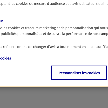
ceptant les
cookies
de mesure d’audience et d’avis utilisateurs qui no
r les informations vous concernant. Pour plus d’informations,
cliquez ici
.
ce
c les
cookies et traceurs
marketing et de personnalisation qui nous
es publicités personnalisées et de suivre la performance de nos cam
 les refuser comme de changer d'avis à tout moment en allant sur
"P
ookies
Personnaliser les cookies