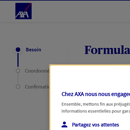
Accéder au Contenu
Formula
Besoin
Coordonnées
Expliquez-nous en
délais par mail ou
Confirmation
Chez AXA nous nous engageon
Votre message :
Ensemble, mettons fin aux préjugés 
informations essentielles pour garan
Partagez vos attentes