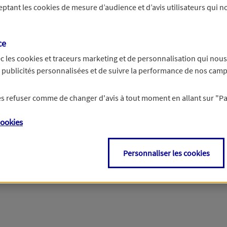
ceptant les
cookies
de mesure d’audience et d’avis utilisateurs qui no
r les informations vous concernant. Pour plus d’informations,
cliquez ici
.
ce
c les
cookies et traceurs
marketing et de personnalisation qui nous
es publicités personnalisées et de suivre la performance de nos cam
 les refuser comme de changer d'avis à tout moment en allant sur
"P
ookies
Personnaliser les cookies