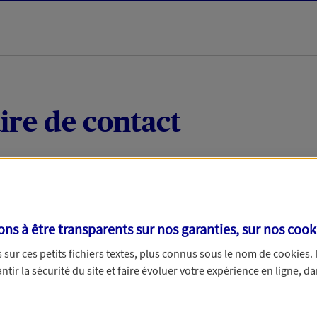
ire de contact
 quelques mots votre demande, nous vous répondrons 
 par téléphone.
s à être transparents sur nos garanties, sur nos
cook
sur ces petits fichiers textes, plus connus sous le nom de
cookies
.
tir la sécurité du site et faire évoluer votre expérience en ligne, da