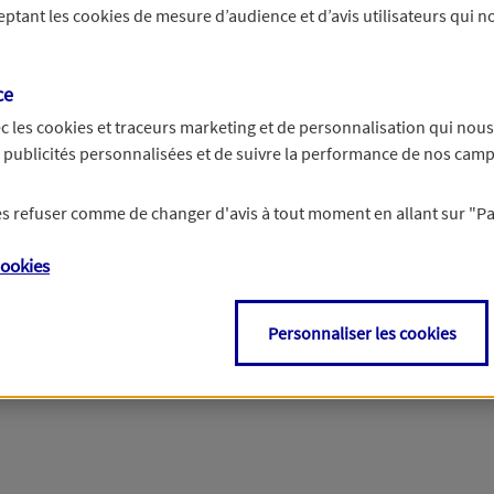
ceptant les
cookies
de mesure d’audience et d’avis utilisateurs qui no
r les informations vous concernant. Pour plus d’informations,
cliquez ici
.
ce
c les
cookies et traceurs
marketing et de personnalisation qui nous
es publicités personnalisées et de suivre la performance de nos cam
 les refuser comme de changer d'avis à tout moment en allant sur
"P
ookies
Personnaliser les cookies