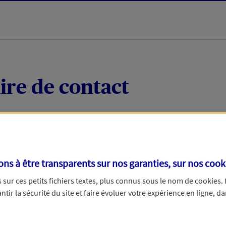
ire de contact
 quelques mots votre demande, nous vous répondrons 
 par téléphone.
s à être transparents sur nos garanties, sur nos
cook
sur ces petits fichiers textes, plus connus sous le nom de
cookies
.
tir la sécurité du site et faire évoluer votre expérience en ligne, da