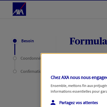
Accéder au Contenu
Formula
Besoin
Coordonnées
Expliquez-nous en
délais par mail ou
Confirmation
Chez AXA nous nous engageon
Votre message :
Ensemble, mettons fin aux préjugés 
informations essentielles pour garan
Partagez vos attentes