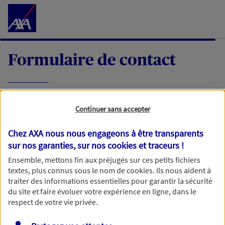
Accéder au Contenu
Formulaire de contact
Expliquez-nous en quelques mots votre
Continuer sans accepter
demande, nous vous répondrons dans les
meilleurs délais par mail ou par téléphone.
Chez AXA nous nous engageons à être transparents
sur nos garanties, sur nos
cookies et traceurs
!
Votre message :
Ensemble, mettons fin aux préjugés sur ces petits fichiers
textes, plus connus sous le nom de
cookies
. Ils nous aident à
traiter des informations essentielles pour garantir la sécurité
du site et faire évoluer votre expérience en ligne, dans le
respect de votre vie privée.