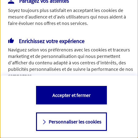
Partagez vos attentes
Vous disposez de droits sur les informations vous concernant. Pour
Soyez toujours plus satisfait en acceptant les
cookies
de
plus d’informations,
cliquez ici
.
mesure d’audience et d’avis utilisateurs qui nous aident à
faire évoluer nos offres et nos services.
Enrichissez votre expérience
Naviguez selon vos préférences avec les
cookies et traceurs
marketing et de personnalisation qui nous permettent
d'afficher du contenu adapté à vos centres d'intérêts, des
publicités personnalisées et de suivre la performance de nos
campagnes.
Vous êtes libre de les accepter, de les refuser comme de
Accepter et fermer
changer d'avis à tout moment en allant sur
"Paramétrer mes
cookies
"
Personnaliser les cookies
Consulter notre politique de
cookies
Étape suivante