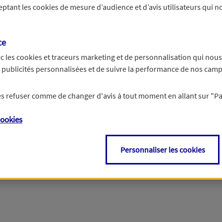
ceptant les
cookies
de mesure d’audience et d’avis utilisateurs qui no
r les informations vous concernant. Pour plus d’informations,
cliquez ici
.
ce
c les
cookies et traceurs
marketing et de personnalisation qui nous
es publicités personnalisées et de suivre la performance de nos cam
 les refuser comme de changer d'avis à tout moment en allant sur
"P
ookies
Personnaliser les cookies