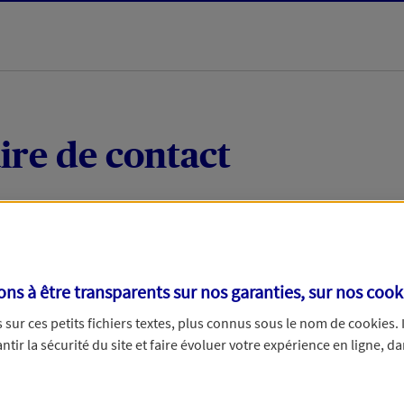
ire de contact
 quelques mots votre demande, nous vous répondrons 
 par téléphone.
s à être transparents sur nos garanties, sur nos
cook
sur ces petits fichiers textes, plus connus sous le nom de
cookies
.
tir la sécurité du site et faire évoluer votre expérience en ligne, da