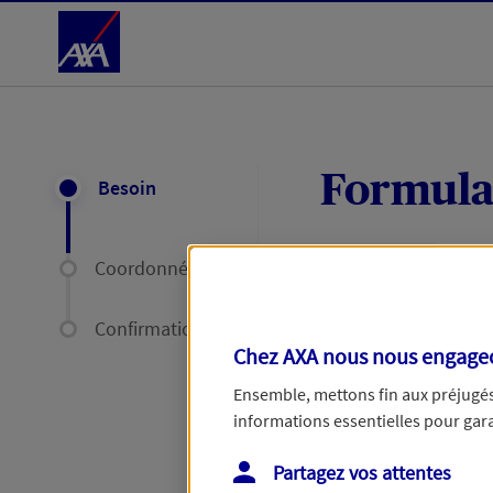
Accéder au Contenu
Formula
Besoin
Coordonnées
Expliquez-nous en
délais par mail ou
Confirmation
Chez AXA nous nous engageon
Votre message :
Ensemble, mettons fin aux préjugés 
informations essentielles pour garan
Partagez vos attentes