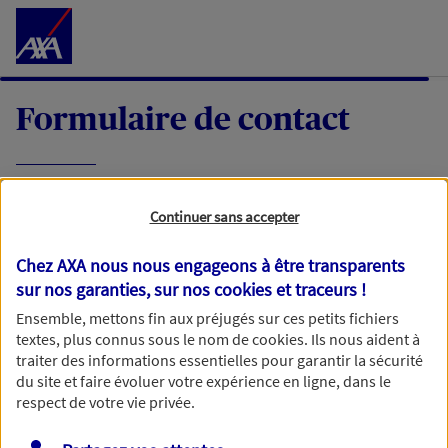
Accéder au Contenu
Formulaire de contact
Expliquez-nous en quelques mots votre
Continuer sans accepter
demande, nous vous répondrons dans les
meilleurs délais par mail ou par téléphone.
Chez AXA nous nous engageons à être transparents
sur nos garanties, sur nos
cookies et traceurs
!
Votre message :
Ensemble, mettons fin aux préjugés sur ces petits fichiers
textes, plus connus sous le nom de
cookies
. Ils nous aident à
traiter des informations essentielles pour garantir la sécurité
du site et faire évoluer votre expérience en ligne, dans le
respect de votre vie privée.