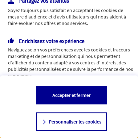
Partagez vos attentes
Vous disposez de droits sur les informations vous concernant. Pour
Soyez toujours plus satisfait en acceptant les
cookies
de
plus d’informations,
cliquez ici
.
mesure d’audience et d’avis utilisateurs qui nous aident à
faire évoluer nos offres et nos services.
Enrichissez votre expérience
Naviguez selon vos préférences avec les
cookies et traceurs
marketing et de personnalisation qui nous permettent
d'afficher du contenu adapté à vos centres d'intérêts, des
publicités personnalisées et de suivre la performance de nos
campagnes.
Vous êtes libre de les accepter, de les refuser comme de
Accepter et fermer
changer d'avis à tout moment en allant sur
"Paramétrer mes
cookies
"
Personnaliser les cookies
Consulter notre politique de
cookies
Étape suivante