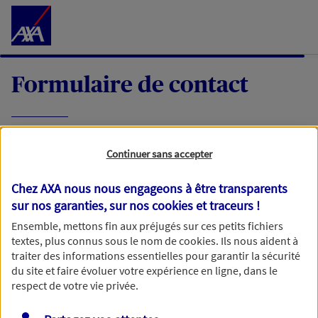
Accéder au Contenu
Formulaire de contact
Expliquez-nous en quelques mots votre
Continuer sans accepter
demande, nous vous répondrons dans les
meilleurs délais par mail ou par téléphone.
Chez AXA nous nous engageons à être transparents
sur nos garanties, sur nos
cookies et traceurs
!
Votre message :
Ensemble, mettons fin aux préjugés sur ces petits fichiers
textes, plus connus sous le nom de
cookies
. Ils nous aident à
traiter des informations essentielles pour garantir la sécurité
du site et faire évoluer votre expérience en ligne, dans le
respect de votre vie privée.