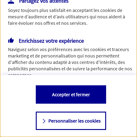
Partagez vos attentes
Vous disposez de droits sur les informations vous concernant. Pour
Soyez toujours plus satisfait en acceptant les
cookies
de
plus d’informations,
cliquez ici
.
mesure d’audience et d’avis utilisateurs qui nous aident à
faire évoluer nos offres et nos services.
Enrichissez votre expérience
Naviguez selon vos préférences avec les
cookies et traceurs
marketing et de personnalisation qui nous permettent
d'afficher du contenu adapté à vos centres d'intérêts, des
publicités personnalisées et de suivre la performance de nos
campagnes.
Vous êtes libre de les accepter, de les refuser comme de
Accepter et fermer
changer d'avis à tout moment en allant sur
"Paramétrer mes
cookies
"
Personnaliser les cookies
Consulter notre politique de
cookies
Étape suivante