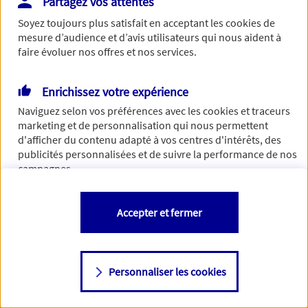
Partagez vos attentes
Vous disposez de droits sur les informations vous concernant. Pour
Soyez toujours plus satisfait en acceptant les
cookies
de
plus d’informations,
cliquez ici
.
mesure d’audience et d’avis utilisateurs qui nous aident à
faire évoluer nos offres et nos services.
Enrichissez votre expérience
Naviguez selon vos préférences avec les
cookies et traceurs
marketing et de personnalisation qui nous permettent
d'afficher du contenu adapté à vos centres d'intérêts, des
publicités personnalisées et de suivre la performance de nos
campagnes.
Vous êtes libre de les accepter, de les refuser comme de
Accepter et fermer
changer d'avis à tout moment en allant sur
"Paramétrer mes
cookies
"
Personnaliser les cookies
Consulter notre politique de
cookies
Étape suivante