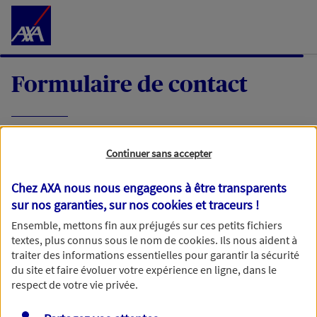
Accéder au Contenu
Formulaire de contact
Expliquez-nous en quelques mots votre
Continuer sans accepter
demande, nous vous répondrons dans les
meilleurs délais par mail ou par téléphone.
Chez AXA nous nous engageons à être transparents
sur nos garanties, sur nos
cookies et traceurs
!
Votre message :
Ensemble, mettons fin aux préjugés sur ces petits fichiers
textes, plus connus sous le nom de
cookies
. Ils nous aident à
traiter des informations essentielles pour garantir la sécurité
du site et faire évoluer votre expérience en ligne, dans le
respect de votre vie privée.