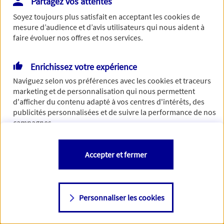
Partagez vos attentes
Vous disposez de droits sur les informations vous concernant. Pour
Soyez toujours plus satisfait en acceptant les
cookies
de
plus d’informations,
cliquez ici
.
mesure d’audience et d’avis utilisateurs qui nous aident à
faire évoluer nos offres et nos services.
Enrichissez votre expérience
Naviguez selon vos préférences avec les
cookies et traceurs
marketing et de personnalisation qui nous permettent
d'afficher du contenu adapté à vos centres d'intérêts, des
publicités personnalisées et de suivre la performance de nos
campagnes.
Vous êtes libre de les accepter, de les refuser comme de
Accepter et fermer
changer d'avis à tout moment en allant sur
"Paramétrer mes
cookies
"
Personnaliser les cookies
Consulter notre politique de
cookies
Étape suivante