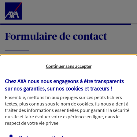
Accéder au Contenu
Formulaire de contact
Expliquez-nous en quelques mots votre
Continuer sans accepter
demande, nous vous répondrons dans les
meilleurs délais par mail ou par téléphone.
Chez AXA nous nous engageons à être transparents
sur nos garanties, sur nos
cookies et traceurs
!
Votre message :
Ensemble, mettons fin aux préjugés sur ces petits fichiers
textes, plus connus sous le nom de
cookies
. Ils nous aident à
traiter des informations essentielles pour garantir la sécurité
du site et faire évoluer votre expérience en ligne, dans le
respect de votre vie privée.