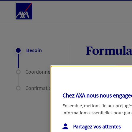
Accéder au Contenu
Formula
Besoin
Coordonnées
Expliquez-nous en
délais par mail ou
Confirmation
Chez AXA nous nous engageon
Votre message :
Ensemble, mettons fin aux préjugés 
informations essentielles pour garan
Partagez vos attentes