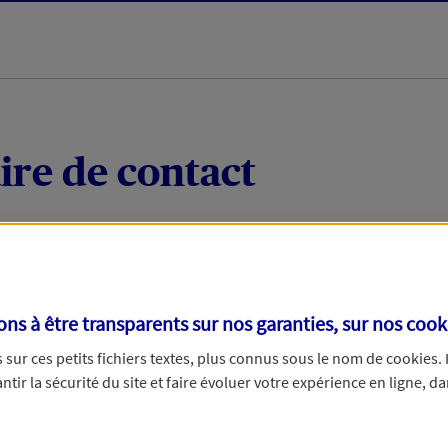
ire de contact
 quelques mots votre demande, nous vous répondrons 
 par téléphone.
s à être transparents sur nos garanties, sur nos
cook
sur ces petits fichiers textes, plus connus sous le nom de
cookies
.
tir la sécurité du site et faire évoluer votre expérience en ligne, da