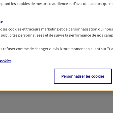
ceptant les
cookies
de mesure d’audience et d’avis utilisateurs qui no
r les informations vous concernant. Pour plus d’informations,
cliquez ici
.
ce
c les
cookies et traceurs
marketing et de personnalisation qui nous
es publicités personnalisées et de suivre la performance de nos cam
 les refuser comme de changer d'avis à tout moment en allant sur
"P
ookies
Personnaliser les cookies