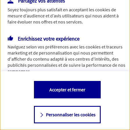
Partagez vos attentes
Vous disposez de droits sur les informations vous concernant. Pour
Soyez toujours plus satisfait en acceptant les
cookies
de
plus d’informations,
cliquez ici
.
mesure d’audience et d’avis utilisateurs qui nous aident à
faire évoluer nos offres et nos services.
Enrichissez votre expérience
Naviguez selon vos préférences avec les
cookies et traceurs
marketing et de personnalisation qui nous permettent
d'afficher du contenu adapté à vos centres d'intérêts, des
publicités personnalisées et de suivre la performance de nos
campagnes.
Vous êtes libre de les accepter, de les refuser comme de
Accepter et fermer
changer d'avis à tout moment en allant sur
"Paramétrer mes
cookies
"
Personnaliser les cookies
Consulter notre politique de
cookies
Étape suivante