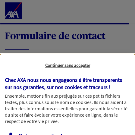
Accéder au Contenu
Formulaire de contact
Expliquez-nous en quelques mots votre
Continuer sans accepter
demande, nous vous répondrons dans les
meilleurs délais par mail ou par téléphone.
Chez AXA nous nous engageons à être transparents
sur nos garanties, sur nos
cookies et traceurs
!
Votre message :
Ensemble, mettons fin aux préjugés sur ces petits fichiers
textes, plus connus sous le nom de
cookies
. Ils nous aident à
traiter des informations essentielles pour garantir la sécurité
du site et faire évoluer votre expérience en ligne, dans le
respect de votre vie privée.