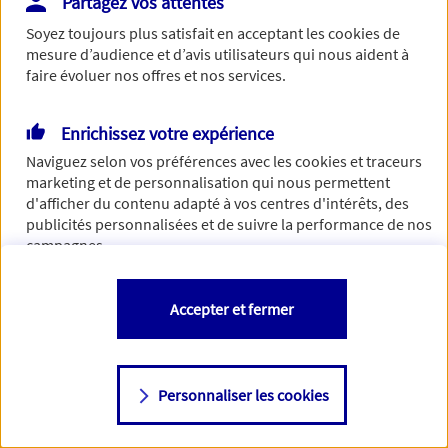
Partagez vos attentes
Vous disposez de droits sur les informations vous concernant. Pour
Soyez toujours plus satisfait en acceptant les
cookies
de
plus d’informations,
cliquez ici
.
mesure d’audience et d’avis utilisateurs qui nous aident à
faire évoluer nos offres et nos services.
Enrichissez votre expérience
Naviguez selon vos préférences avec les
cookies et traceurs
marketing et de personnalisation qui nous permettent
d'afficher du contenu adapté à vos centres d'intérêts, des
publicités personnalisées et de suivre la performance de nos
campagnes.
Vous êtes libre de les accepter, de les refuser comme de
Accepter et fermer
changer d'avis à tout moment en allant sur
"Paramétrer mes
cookies
"
Personnaliser les cookies
Consulter notre politique de
cookies
Étape suivante