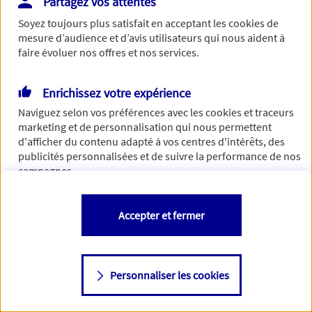
Partagez vos attentes
Vous disposez de droits sur les informations vous concernant. Pour
Soyez toujours plus satisfait en acceptant les
cookies
de
plus d’informations,
cliquez ici
.
mesure d’audience et d’avis utilisateurs qui nous aident à
faire évoluer nos offres et nos services.
Enrichissez votre expérience
Naviguez selon vos préférences avec les
cookies et traceurs
marketing et de personnalisation qui nous permettent
d'afficher du contenu adapté à vos centres d'intérêts, des
publicités personnalisées et de suivre la performance de nos
campagnes.
Vous êtes libre de les accepter, de les refuser comme de
Accepter et fermer
changer d'avis à tout moment en allant sur
"Paramétrer mes
cookies
"
Personnaliser les cookies
Consulter notre politique de
cookies
Étape suivante