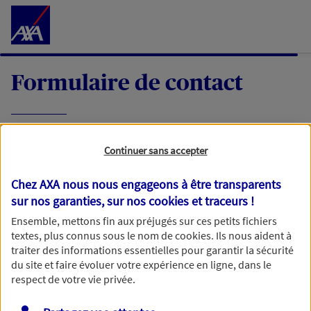
Accéder au Contenu
Formulaire de contact
Expliquez-nous en quelques mots votre
Continuer sans accepter
demande, nous vous répondrons dans les
meilleurs délais par mail ou par téléphone.
Chez AXA nous nous engageons à être transparents
sur nos garanties, sur nos
cookies et traceurs
!
Votre message :
Ensemble, mettons fin aux préjugés sur ces petits fichiers
textes, plus connus sous le nom de
cookies
. Ils nous aident à
traiter des informations essentielles pour garantir la sécurité
du site et faire évoluer votre expérience en ligne, dans le
respect de votre vie privée.