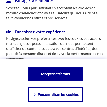
Partagez vos attentes
Vous disposez de droits sur les informations vous concernant. Pour
Soyez toujours plus satisfait en acceptant les
cookies
de
plus d’informations,
cliquez ici
.
mesure d’audience et d’avis utilisateurs qui nous aident à
faire évoluer nos offres et nos services.
Enrichissez votre expérience
Naviguez selon vos préférences avec les
cookies et traceurs
marketing et de personnalisation qui nous permettent
d'afficher du contenu adapté à vos centres d'intérêts, des
publicités personnalisées et de suivre la performance de nos
campagnes.
Vous êtes libre de les accepter, de les refuser comme de
Accepter et fermer
changer d'avis à tout moment en allant sur
"Paramétrer mes
cookies
"
Personnaliser les cookies
Consulter notre politique de
cookies
Étape suivante