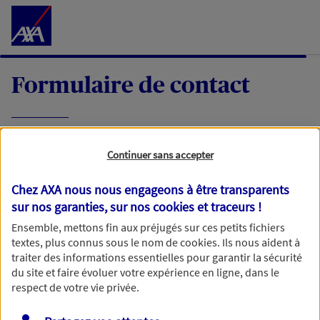
Accéder au Contenu
Formulaire de contact
Expliquez-nous en quelques mots votre
Continuer sans accepter
demande, nous vous répondrons dans les
meilleurs délais par mail ou par téléphone.
Chez AXA nous nous engageons à être transparents
sur nos garanties, sur nos
cookies et traceurs
!
Votre message :
Ensemble, mettons fin aux préjugés sur ces petits fichiers
textes, plus connus sous le nom de
cookies
. Ils nous aident à
traiter des informations essentielles pour garantir la sécurité
du site et faire évoluer votre expérience en ligne, dans le
respect de votre vie privée.