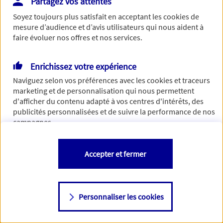
Partagez vos attentes
Vous disposez de droits sur les informations vous concernant. Pour
Soyez toujours plus satisfait en acceptant les
cookies
de
plus d’informations,
cliquez ici
.
mesure d’audience et d’avis utilisateurs qui nous aident à
faire évoluer nos offres et nos services.
Enrichissez votre expérience
Naviguez selon vos préférences avec les
cookies et traceurs
marketing et de personnalisation qui nous permettent
d'afficher du contenu adapté à vos centres d'intérêts, des
publicités personnalisées et de suivre la performance de nos
campagnes.
Vous êtes libre de les accepter, de les refuser comme de
Accepter et fermer
changer d'avis à tout moment en allant sur
"Paramétrer mes
cookies
"
Personnaliser les cookies
Consulter notre politique de
cookies
Étape suivante