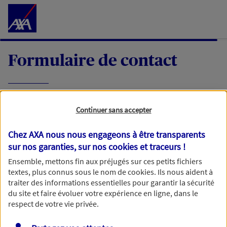
Accéder au Contenu
Formulaire de contact
Expliquez-nous en quelques mots votre
Continuer sans accepter
demande, nous vous répondrons dans les
meilleurs délais par mail ou par téléphone.
Chez AXA nous nous engageons à être transparents
sur nos garanties, sur nos
cookies et traceurs
!
Votre message :
Ensemble, mettons fin aux préjugés sur ces petits fichiers
textes, plus connus sous le nom de
cookies
. Ils nous aident à
traiter des informations essentielles pour garantir la sécurité
du site et faire évoluer votre expérience en ligne, dans le
respect de votre vie privée.