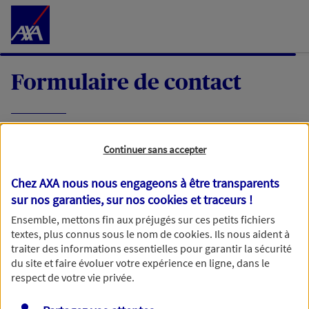
Accéder au Contenu
Formulaire de contact
Expliquez-nous en quelques mots votre
Continuer sans accepter
demande, nous vous répondrons dans les
meilleurs délais par mail ou par téléphone.
Chez AXA nous nous engageons à être transparents
sur nos garanties, sur nos
cookies et traceurs
!
Votre message :
Ensemble, mettons fin aux préjugés sur ces petits fichiers
textes, plus connus sous le nom de
cookies
. Ils nous aident à
traiter des informations essentielles pour garantir la sécurité
du site et faire évoluer votre expérience en ligne, dans le
respect de votre vie privée.