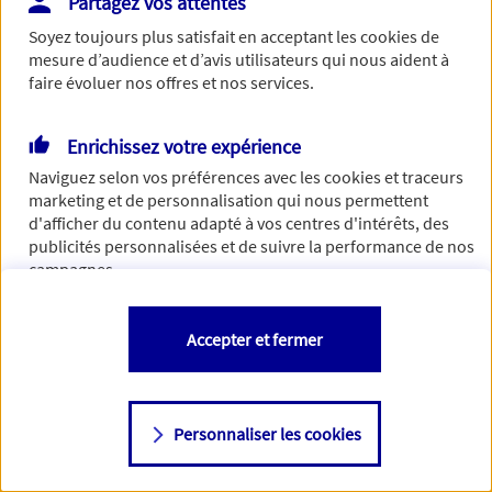
Partagez vos attentes
Vous disposez de droits sur les informations vous concernant. Pour
Soyez toujours plus satisfait en acceptant les
cookies
de
plus d’informations,
cliquez ici
.
mesure d’audience et d’avis utilisateurs qui nous aident à
faire évoluer nos offres et nos services.
Enrichissez votre expérience
Naviguez selon vos préférences avec les
cookies et traceurs
marketing et de personnalisation qui nous permettent
d'afficher du contenu adapté à vos centres d'intérêts, des
publicités personnalisées et de suivre la performance de nos
campagnes.
Vous êtes libre de les accepter, de les refuser comme de
Accepter et fermer
changer d'avis à tout moment en allant sur
"Paramétrer mes
cookies
"
Personnaliser les cookies
Consulter notre politique de
cookies
Étape suivante