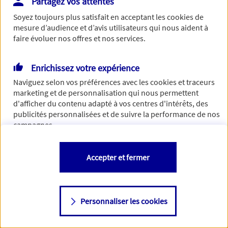
Partagez vos attentes
Vous disposez de droits sur les informations vous concernant. Pour
Soyez toujours plus satisfait en acceptant les
cookies
de
plus d’informations,
cliquez ici
.
mesure d’audience et d’avis utilisateurs qui nous aident à
faire évoluer nos offres et nos services.
Enrichissez votre expérience
Naviguez selon vos préférences avec les
cookies et traceurs
marketing et de personnalisation qui nous permettent
d'afficher du contenu adapté à vos centres d'intérêts, des
publicités personnalisées et de suivre la performance de nos
campagnes.
Vous êtes libre de les accepter, de les refuser comme de
Accepter et fermer
changer d'avis à tout moment en allant sur
"Paramétrer mes
cookies
"
Personnaliser les cookies
Consulter notre politique de
cookies
Étape suivante