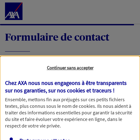
Accéder au Contenu
Formulaire de contact
Expliquez-nous en quelques mots votre
Continuer sans accepter
demande, nous vous répondrons dans les
meilleurs délais par mail ou par téléphone.
Chez AXA nous nous engageons à être transparents
sur nos garanties, sur nos
cookies et traceurs
!
Votre message :
Ensemble, mettons fin aux préjugés sur ces petits fichiers
textes, plus connus sous le nom de
cookies
. Ils nous aident à
traiter des informations essentielles pour garantir la sécurité
du site et faire évoluer votre expérience en ligne, dans le
respect de votre vie privée.